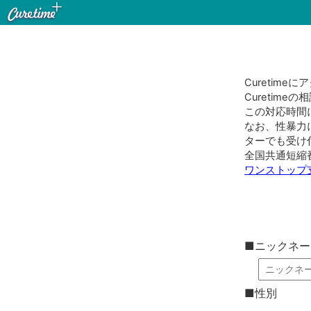
Curetim
Curetim
この対応時間
なお、性暴力
ターでも受け
全国共通短縮
ワンストップ
■ニックネー
■性別