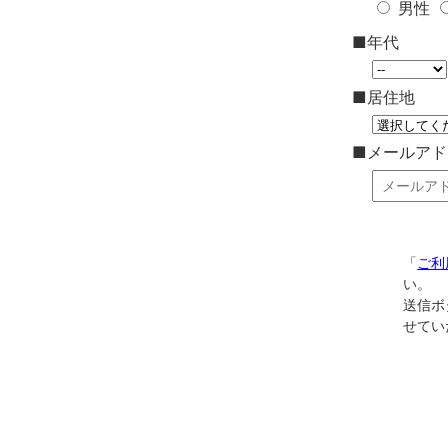
男性
■年代
■居住地
■メールア
「
ご利
い。
送信ボ
せてい